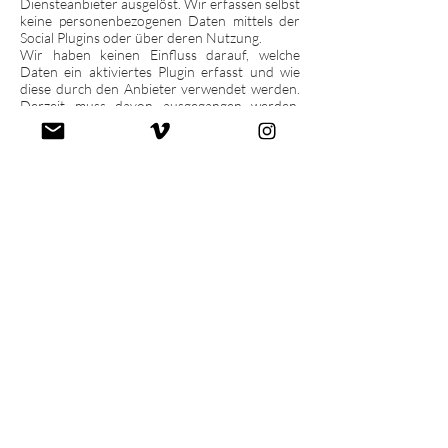
Diensteanbieter ausgelöst. Wir erfassen selbst
keine personenbezogenen Daten mittels der
Social Plugins oder über deren Nutzung.
Wir haben keinen Einfluss darauf, welche
Daten ein aktiviertes Plugin erfasst und wie
diese durch den Anbieter verwendet werden.
Derzeit muss davon ausgegangen werden,
dass eine direkte Verbindung zu den Diensten
des Anbieters ausgebaut wird sowie
mindestens die IP-Adresse und
gerätebezogene Informationen erfasst und
genutzt werden. Ebenfalls besteht die
Möglichkeit, dass die Diensteanbieter
versuchen, Cookies auf dem verwendeten
Rechner zu speichern. Welche konkreten
Daten hierbei erfasst und wie diese genutzt
werden, entnehmen Sie bitte den
Datenschutzhinweisen des jeweiligen
Diensteanbieters. Hinweis: Falls Sie zeitgleich
bei Facebook angemeldet sind, kann Facebook
Sie als Besucher einer bestimmten Seite
identifizieren.
Wir haben auf unserer Website die Social-
Media-Buttons folgender Unternehmen
eingebunden:
Google AdWords